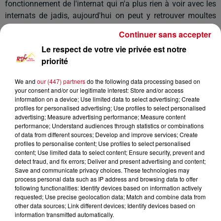
fonctionnement de l'internat qui n'a plus rien à voir avec les
internats de jadis, aujourd'hui on peut y retrouver moultes
animations ou les élèves peuvent se sentir bien et récupérer.
Continuer sans accepter
Le respect de votre vie privée est notre
priorité
We and
our (447) partners
do the following data processing based on
your consent and/or our legitimate interest: Store and/or access
information on a device; Use limited data to select advertising; Create
profiles for personalised advertising; Use profiles to select personalised
advertising; Measure advertising performance; Measure content
performance; Understand audiences through statistics or combinations
of data from different sources; Develop and improve services; Create
profiles to personalise content; Use profiles to select personalised
content; Use limited data to select content; Ensure security, prevent and
detect fraud, and fix errors; Deliver and present advertising and content;
Save and communicate privacy choices. These technologies may
process personal data such as IP address and browsing data to offer
following functionalities: Identify devices based on information actively
requested; Use precise geolocation data; Match and combine data from
other data sources; Link different devices; Identify devices based on
information transmitted automatically.