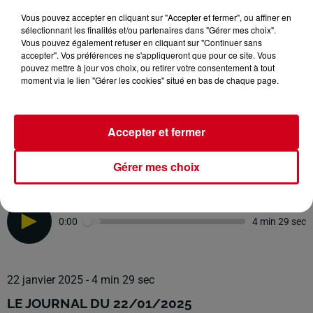
Vous pouvez accepter en cliquant sur "Accepter et fermer", ou affiner en
sélectionnant les finalités et/ou partenaires dans "Gérer mes choix".
Vous pouvez également refuser en cliquant sur "Continuer sans
accepter". Vos préférences ne s'appliqueront que pour ce site. Vous
pouvez mettre à jour vos choix, ou retirer votre consentement à tout
moment via le lien "Gérer les cookies" situé en bas de chaque page.
RDC
infos locales
Accepter et fermer
RDC RADIO COUSERANS
Gérer mes choix
Les Infos Locales
0:00
4 min 29 sec
22 janvier 2025 - 4 min 29 sec
LE JOURNAL DU 22/01/2025