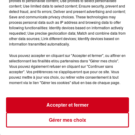
profiles to personalise content; Use profiles to select personalised
content; Use limited data to select content; Ensure security, prevent and
detect fraud, and fix errors; Deliver and present advertising and content;
Save and communicate privacy choices. These technologies may
process personal data such as IP address and browsing data to offer
HEYMANS
following functionalities: Identify devices based on information actively
Crédit :
HEYMANS
requested; Use precise geolocation data; Match and combine data from
other data sources; Link different devices; Identify devices based on
information transmitted automatically.
Vous pouvez accepter en cliquant sur "Accepter et fermer", ou affiner en
sélectionnant les finalités et/ou partenaires dans "Gérer mes choix".
Vous pouvez également refuser en cliquant sur "Continuer sans
accepter". Vos préférences ne s'appliqueront que pour ce site. Vous
VOTRE INFO DE PROXIMITÉ
PODCASTS ET REPLAY
pouvez mettre à jour vos choix, ou retirer votre consentement à tout
moment via le lien "Gérer les cookies" situé en bas de chaque page.
RDC
CONTACT
Accepter et fermer
Mentions Légales
Conditions Générales d'Utilisation
Gérer mes choix
Politique de Confidentialité
Politique Cookies