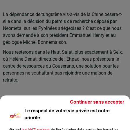
La dépendance de tungstène vis-à-vis de la Chine pèsera-t-
elle dans la décision du permis de recherche déposé par
Neometal sur les Pyrénées ariégeoises ? C'est ce que nous
avons demandé à son président Emmanuel Henry et au
géologue Michel Bonnemaison.
Nous resterons dans le Haut Salat, plus exactement à Seix,
où Hélène Denat, directrice de l’Ehpad, nous présentera le
centre de ressources du Couserans, une solution pour les
personnes ne souhaitant pas rejoindre une maison de
retraite.
Continuer sans accepter
Le respect de votre vie privée est notre
priorité
We and
our (447) partners
do the following data processing based on