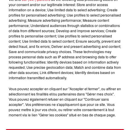
your consent and/or our legitimate interest: Store and/or access
information on a device; Use limited data to select advertising; Create
profiles for personalised advertising; Use profiles to select personalised
advertising; Measure advertising performance; Measure content
performance; Understand audiences through statistics or combinations
of data from different sources; Develop and improve services; Create
profiles to personalise content; Use profiles to select personalised
content; Use limited data to select content; Ensure security, prevent and
detect fraud, and fix errors; Deliver and present advertising and content;
Save and communicate privacy choices. These technologies may
process personal data such as IP address and browsing data to offer
following functionalities: Identify devices based on information actively
requested; Use precise geolocation data; Match and combine data from
other data sources; Link different devices; Identify devices based on
information transmitted automatically.
Vous pouvez accepter en cliquant sur "Accepter et fermer", ou affiner en
sélectionnant les finalités et/ou partenaires dans "Gérer mes choix".
Vous pouvez également refuser en cliquant sur "Continuer sans
accepter". Vos préférences ne s'appliqueront que pour ce site. Vous
pouvez mettre à jour vos choix, ou retirer votre consentement à tout
moment via le lien "Gérer les cookies" situé en bas de chaque page.
RDC
infos locales