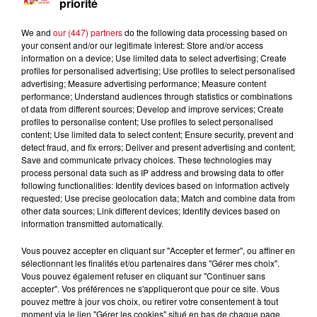
priorité
We and
our (447) partners
do the following data processing based on
your consent and/or our legitimate interest: Store and/or access
information on a device; Use limited data to select advertising; Create
profiles for personalised advertising; Use profiles to select personalised
advertising; Measure advertising performance; Measure content
performance; Understand audiences through statistics or combinations
of data from different sources; Develop and improve services; Create
profiles to personalise content; Use profiles to select personalised
content; Use limited data to select content; Ensure security, prevent and
detect fraud, and fix errors; Deliver and present advertising and content;
Les Infos Locales
Save and communicate privacy choices. These technologies may
process personal data such as IP address and browsing data to offer
following functionalities: Identify devices based on information actively
0:00
10 min 39 sec
requested; Use precise geolocation data; Match and combine data from
other data sources; Link different devices; Identify devices based on
information transmitted automatically.
Vous pouvez accepter en cliquant sur "Accepter et fermer", ou affiner en
18 avril 2024 - 10 min 39 sec
sélectionnant les finalités et/ou partenaires dans "Gérer mes choix".
LE JOURNAL DU 18/04/2024
Vous pouvez également refuser en cliquant sur "Continuer sans
accepter". Vos préférences ne s'appliqueront que pour ce site. Vous
pouvez mettre à jour vos choix, ou retirer votre consentement à tout
moment via le lien "Gérer les cookies" situé en bas de chaque page.