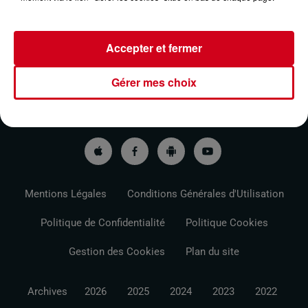
Accepter et fermer
Gérer mes choix
VOTRE INFO DE PROXIMITÉ
PODCASTS ET REPLAY
RDC
CONTACT
Mentions Légales
Conditions Générales d'Utilisation
Politique de Confidentialité
Politique Cookies
Gestion des Cookies
Plan du site
Archives
2026
2025
2024
2023
2022