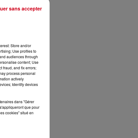
uer sans accepter
erest: Store and/or
tising; Use profiles to
tand audiences through
personalise content; Use
 fraud, and fix errors;
 may process personal
mation actively
vices; Identify devices
rtenaires dans "Gérer
s'appliqueront que pour
les cookies" situé en