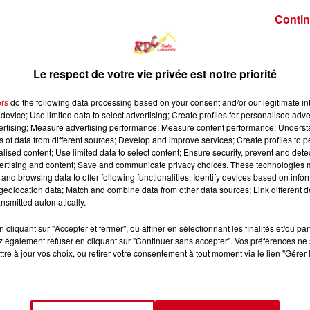
Contin
Le respect de votre vie privée est notre priorité
ers
do the following data processing based on your consent and/or our legitimate int
device; Use limited data to select advertising; Create profiles for personalised adver
vertising; Measure advertising performance; Measure content performance; Unders
ns of data from different sources; Develop and improve services; Create profiles to 
alised content; Use limited data to select content; Ensure security, prevent and detect
ertising and content; Save and communicate privacy choices. These technologies
and browsing data to offer following functionalities: Identify devices based on infor
eolocation data; Match and combine data from other data sources; Link different de
nsmitted automatically.
cliquant sur "Accepter et fermer", ou affiner en sélectionnant les finalités et/ou pa
 également refuser en cliquant sur "Continuer sans accepter". Vos préférences ne 
tre à jour vos choix, ou retirer votre consentement à tout moment via le lien "Gérer 