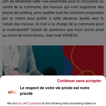
afin de réhabiliter cette voie essentielle pour la circulation au
centre de la commune, des travaux qui vont supprimer des
places de parking ,alors quelles sont les solutions proposées
par la mairie pour pallier à cette absence, quelle sera la
nature des travaux ,le coût a la charge de la commune pour
la municipalité? Autant de questions que nous avons posé
au maire de Saint-Girons, Jean noel VIGNEAU
Continuer sans accepter
Le respect de votre vie privée est notre
priorité
We and
our (447) partners
do the following data processing based on