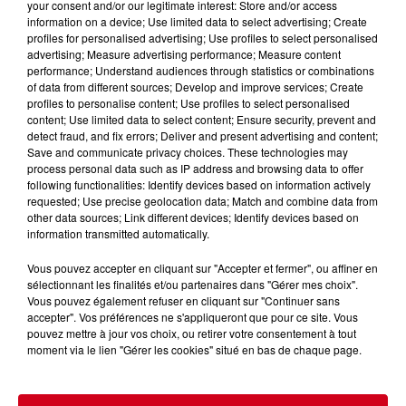
your consent and/or our legitimate interest: Store and/or access
information on a device; Use limited data to select advertising; Create
profiles for personalised advertising; Use profiles to select personalised
advertising; Measure advertising performance; Measure content
performance; Understand audiences through statistics or combinations
of data from different sources; Develop and improve services; Create
profiles to personalise content; Use profiles to select personalised
content; Use limited data to select content; Ensure security, prevent and
detect fraud, and fix errors; Deliver and present advertising and content;
Save and communicate privacy choices. These technologies may
process personal data such as IP address and browsing data to offer
following functionalities: Identify devices based on information actively
requested; Use precise geolocation data; Match and combine data from
other data sources; Link different devices; Identify devices based on
information transmitted automatically.
RDC
infos locales
Vous pouvez accepter en cliquant sur "Accepter et fermer", ou affiner en
sélectionnant les finalités et/ou partenaires dans "Gérer mes choix".
RDC RADIO COUSERANS
Vous pouvez également refuser en cliquant sur "Continuer sans
accepter". Vos préférences ne s'appliqueront que pour ce site. Vous
Les Infos Locales
pouvez mettre à jour vos choix, ou retirer votre consentement à tout
moment via le lien "Gérer les cookies" situé en bas de chaque page.
0:00
5 min 18 sec