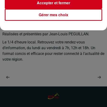
Accepter et fermer
17 février 2025 - 5 min 18 sec
Gérer mes choix
LE JOURNAL DU 17/02/2025
Réalisées et présentées par Jean-Louis PEGUILLAN.
Le 1/4 d'heure local. Retrouvez votre rendez-vous
d'information, du lundi au vendredi à 7h, 12h et 18h. Un
format concis et efficace pour rester connecté à l'actualité de
votre région.