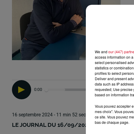
We and
our (447) partn
access information on a 
select personalised ad
statistics or combinatio
profiles to select person
Deliver and present adv
data such as IP address 
requested; Use precise g
0:00
based on information tra
Vous pouvez accepter en 
mes choix". Vous pouvez
16 septembre 2024 - 11 min 52 sec
ce site. Vous pouvez met
bas de chaque page.
LE JOURNAL DU 16/09/2024