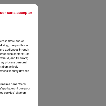
uer sans accepter
erest: Store and/or
tising; Use profiles to
tand audiences through
personalise content; Use
 fraud, and fix errors;
 may process personal
mation actively
vices; Identify devices
sec
rtenaires dans "Gérer
s'appliqueront que pour
les cookies" situé en