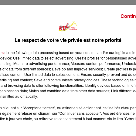
Contin
Le respect de votre vie privée est notre priorité
ers
do the following data processing based on your consent and/or our legitimate int
device; Use limited data to select advertising; Create profiles for personalised adver
vertising; Measure advertising performance; Measure content performance; Unders
ns of data from different sources; Develop and improve services; Create profiles to 
alised content; Use limited data to select content; Ensure security, prevent and detect
ertising and content; Save and communicate privacy choices. These technologies
and browsing data to offer following functionalities: Identify devices based on infor
eolocation data; Match and combine data from other data sources; Link different de
11 min 52 
nsmitted automatically.
cliquant sur "Accepter et fermer", ou affiner en sélectionnant les finalités et/ou pa
 également refuser en cliquant sur "Continuer sans accepter". Vos préférences ne 
tre à jour vos choix, ou retirer votre consentement à tout moment via le lien "Gérer 