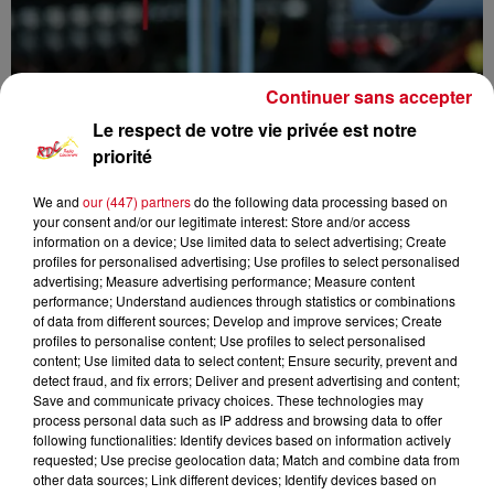
Continuer sans accepter
Le respect de votre vie privée est notre
priorité
We and
our (447) partners
do the following data processing based on
your consent and/or our legitimate interest: Store and/or access
RDC
infos locales
information on a device; Use limited data to select advertising; Create
profiles for personalised advertising; Use profiles to select personalised
advertising; Measure advertising performance; Measure content
RDC RADIO COUSERANS
performance; Understand audiences through statistics or combinations
of data from different sources; Develop and improve services; Create
Les Infos Locales
profiles to personalise content; Use profiles to select personalised
content; Use limited data to select content; Ensure security, prevent and
detect fraud, and fix errors; Deliver and present advertising and content;
0:00
4 min 48 sec
Save and communicate privacy choices. These technologies may
process personal data such as IP address and browsing data to offer
following functionalities: Identify devices based on information actively
requested; Use precise geolocation data; Match and combine data from
other data sources; Link different devices; Identify devices based on
11 juin 2025 - 4 min 48 sec