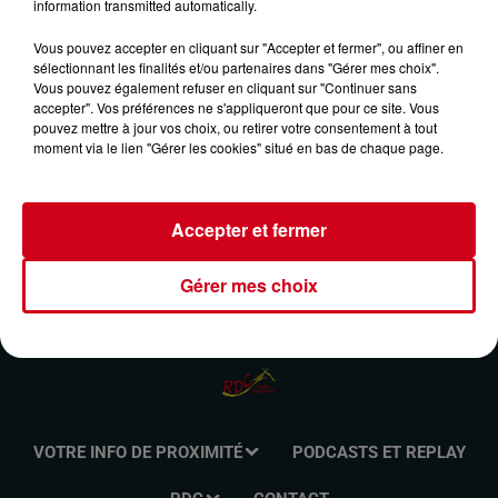
information transmitted automatically.
LE JOURNAL DU 11/06/2025
Vous pouvez accepter en cliquant sur "Accepter et fermer", ou affiner en
sélectionnant les finalités et/ou partenaires dans "Gérer mes choix".
Vous pouvez également refuser en cliquant sur "Continuer sans
Réalisées et présentées par Jean-Louis PEGUILLAN.
accepter". Vos préférences ne s'appliqueront que pour ce site. Vous
pouvez mettre à jour vos choix, ou retirer votre consentement à tout
Le 1/4 d'heure local. Retrouvez votre rendez-vous
moment via le lien "Gérer les cookies" situé en bas de chaque page.
d'information, du lundi au vendredi à 7h, 12h et 18h. Un
format concis et efficace pour rester connecté à l'actualité de
votre région.
Accepter et fermer
Gérer mes choix
VOTRE INFO DE PROXIMITÉ
PODCASTS ET REPLAY