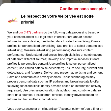
Continuer sans accepter
Le respect de votre vie privée est notre
priorité
We and
our (447) partners
do the following data processing based on
your consent and/or our legitimate interest: Store and/or access
information on a device; Use limited data to select advertising; Create
profiles for personalised advertising; Use profiles to select personalised
advertising; Measure advertising performance; Measure content
RDC
infos locales
performance; Understand audiences through statistics or combinations
of data from different sources; Develop and improve services; Create
profiles to personalise content; Use profiles to select personalised
RDC RADIO COUSERANS
content; Use limited data to select content; Ensure security, prevent and
detect fraud, and fix errors; Deliver and present advertising and content;
Les Infos Locales
Save and communicate privacy choices. These technologies may
process personal data such as IP address and browsing data to offer
following functionalities: Identify devices based on information actively
0:00
8 min 32 sec
requested; Use precise geolocation data; Match and combine data from
other data sources; Link different devices; Identify devices based on
information transmitted automatically.
10 septembre 2024 - 8 min 32 sec
Vous pouvez accepter en cliquant sur "Accepter et fermer", ou affiner en