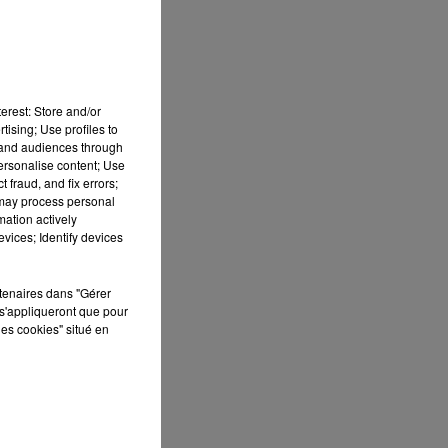
erest: Store and/or
tising; Use profiles to
tand audiences through
personalise content; Use
 fraud, and fix errors;
 may process personal
mation actively
vices; Identify devices
rtenaires dans "Gérer
s'appliqueront que pour
les cookies" situé en