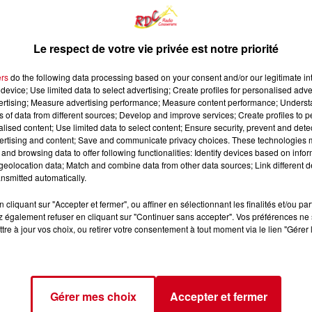
Le respect de votre vie privée est notre priorité
ers
do the following data processing based on your consent and/or our legitimate int
device; Use limited data to select advertising; Create profiles for personalised adver
vertising; Measure advertising performance; Measure content performance; Unders
ns of data from different sources; Develop and improve services; Create profiles to 
alised content; Use limited data to select content; Ensure security, prevent and detect
ertising and content; Save and communicate privacy choices. These technologies
and browsing data to offer following functionalities: Identify devices based on infor
eolocation data; Match and combine data from other data sources; Link different de
nsmitted automatically.
cliquant sur "Accepter et fermer", ou affiner en sélectionnant les finalités et/ou pa
 également refuser en cliquant sur "Continuer sans accepter". Vos préférences ne 
tre à jour vos choix, ou retirer votre consentement à tout moment via le lien "Gérer 
Gérer mes choix
Accepter et fermer