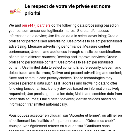
Le respect de votre vie privée est notre
priorité
We and
our (447) partners
do the following data processing based on
your consent and/or our legitimate interest: Store and/or access
information on a device; Use limited data to select advertising; Create
profiles for personalised advertising; Use profiles to select personalised
advertising; Measure advertising performance; Measure content
performance; Understand audiences through statistics or combinations
of data from different sources; Develop and improve services; Create
profiles to personalise content; Use profiles to select personalised
content; Use limited data to select content; Ensure security, prevent and
detect fraud, and fix errors; Deliver and present advertising and content;
Les Infos Locales
Save and communicate privacy choices. These technologies may
process personal data such as IP address and browsing data to offer
following functionalities: Identify devices based on information actively
0:00
9 min 32 sec
requested; Use precise geolocation data; Match and combine data from
other data sources; Link different devices; Identify devices based on
information transmitted automatically.
9 avril 2024 - 9 min 32 sec
Vous pouvez accepter en cliquant sur "Accepter et fermer", ou affiner en
sélectionnant les finalités et/ou partenaires dans "Gérer mes choix".
LE JOURNAL DU 09/04/2024-DANS CETTE
Vous pouvez également refuser en cliquant sur "Continuer sans
ÉDITION NOUS IRONS AU FOURNIL DE LA
accepter". Vos préférences ne s'appliqueront que pour ce site. Vous