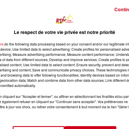
Contin
Le respect de votre vie privée est notre priorité
ers
do the following data processing based on your consent and/or our legitimate int
device; Use limited data to select advertising; Create profiles for personalised adver
vertising; Measure advertising performance; Measure content performance; Unders
ns of data from different sources; Develop and improve services; Create profiles to 
alised content; Use limited data to select content; Ensure security, prevent and detect
ertising and content; Save and communicate privacy choices. These technologies
and browsing data to offer following functionalities: Identify devices based on infor
eolocation data; Match and combine data from other data sources; Link different de
nsmitted automatically.
10 min 19 
cliquant sur "Accepter et fermer", ou affiner en sélectionnant les finalités et/ou pa
 également refuser en cliquant sur "Continuer sans accepter". Vos préférences ne 
tre à jour vos choix, ou retirer votre consentement à tout moment via le lien "Gérer 
ATEUR DE L'ARIÈGE À L'USINE DE LA MOULASSE 