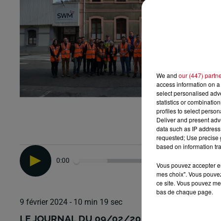
We and
our (447) partn
access information on a 
select personalised ad
statistics or combinatio
profiles to select person
Deliver and present adv
data such as IP address 
requested; Use precise g
based on information tra
0:00
Vous pouvez accepter en 
mes choix". Vous pouvez
ce site. Vous pouvez met
bas de chaque page.
9 février 2024 - 10 min 19 sec
LE JOURNAL DU 09/02/2024-VISITE DU SÉN