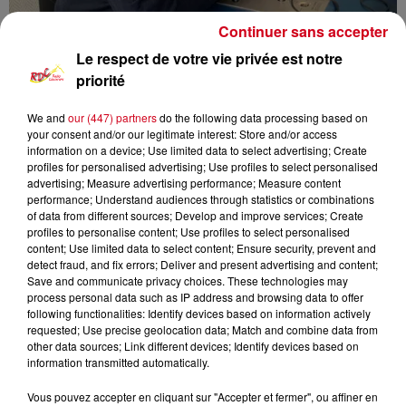
Continuer sans accepter
Le respect de votre vie privée est notre
priorité
We and
our (447) partners
do the following data processing based on
your consent and/or our legitimate interest: Store and/or access
information on a device; Use limited data to select advertising; Create
profiles for personalised advertising; Use profiles to select personalised
advertising; Measure advertising performance; Measure content
RDC
infos locales
performance; Understand audiences through statistics or combinations
of data from different sources; Develop and improve services; Create
profiles to personalise content; Use profiles to select personalised
RDC RADIO COUSERANS
content; Use limited data to select content; Ensure security, prevent and
detect fraud, and fix errors; Deliver and present advertising and content;
Les Infos Locales
Save and communicate privacy choices. These technologies may
process personal data such as IP address and browsing data to offer
following functionalities: Identify devices based on information actively
0:00
8 min 44 sec
requested; Use precise geolocation data; Match and combine data from
other data sources; Link different devices; Identify devices based on
information transmitted automatically.
8 novembre 2024 - 8 min 44 sec
Vous pouvez accepter en cliquant sur "Accepter et fermer", ou affiner en