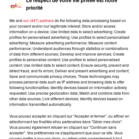
Le respect de votre vie privée est notre
priorité
We and
our (447) partners
do the following data processing based on
your consent and/or our legitimate interest: Store and/or access
information on a device; Use limited data to select advertising; Create
profiles for personalised advertising; Use profiles to select personalised
advertising; Measure advertising performance; Measure content
performance; Understand audiences through statistics or combinations
of data from different sources; Develop and improve services; Create
profiles to personalise content; Use profiles to select personalised
content; Use limited data to select content; Ensure security, prevent and
detect fraud, and fix errors; Deliver and present advertising and content;
Les Infos Locales
Save and communicate privacy choices. These technologies may
process personal data such as IP address and browsing data to offer
following functionalities: Identify devices based on information actively
0:00
8 min
requested; Use precise geolocation data; Match and combine data from
other data sources; Link different devices; Identify devices based on
information transmitted automatically.
2 novembre 2023 - 8 min
Vous pouvez accepter en cliquant sur "Accepter et fermer", ou affiner en
sélectionnant les finalités et/ou partenaires dans "Gérer mes choix".
LE JOURNAL DU 02/11/2023-DU GALOPIN À
Vous pouvez également refuser en cliquant sur "Continuer sans
POUR CEUX .....
accepter". Vos préférences ne s'appliqueront que pour ce site. Vous
pouvez mettre à jour vos choix, ou retirer votre consentement à tout