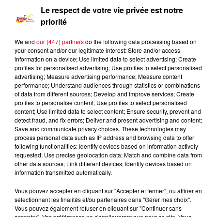
Le respect de votre vie privée est notre
priorité
We and
our (447) partners
do the following data processing based on
your consent and/or our legitimate interest: Store and/or access
information on a device; Use limited data to select advertising; Create
profiles for personalised advertising; Use profiles to select personalised
advertising; Measure advertising performance; Measure content
performance; Understand audiences through statistics or combinations
of data from different sources; Develop and improve services; Create
profiles to personalise content; Use profiles to select personalised
content; Use limited data to select content; Ensure security, prevent and
detect fraud, and fix errors; Deliver and present advertising and content;
Les Infos Locales
Save and communicate privacy choices. These technologies may
process personal data such as IP address and browsing data to offer
following functionalities: Identify devices based on information actively
0:00
9 min 39 sec
requested; Use precise geolocation data; Match and combine data from
other data sources; Link different devices; Identify devices based on
information transmitted automatically.
1er mars 2024 - 9 min 39 sec
Vous pouvez accepter en cliquant sur "Accepter et fermer", ou affiner en
sélectionnant les finalités et/ou partenaires dans "Gérer mes choix".
LE JOURNAL DU 01/03/2024- LA FROMAGERIE
Vous pouvez également refuser en cliquant sur "Continuer sans
JEAN FAUP RÉCOMPENSÉE AU CONCOURS
accepter". Vos préférences ne s'appliqueront que pour ce site. Vous