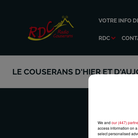
VOTRE INFO D
RDC
CONT
LE COUSERANS D'HIER ET D'AU
We and
our (447) partn
VOTRE 
access information on a 
select personalised ad