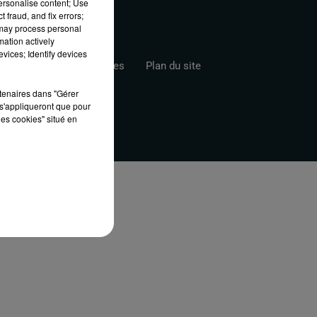
personalise content; Use
 fraud, and fix errors;
 may process personal
mation actively
vices; Identify devices
s
Gestion des Cookies
Plan du site
rtenaires dans "Gérer
s'appliqueront que pour
les cookies" situé en