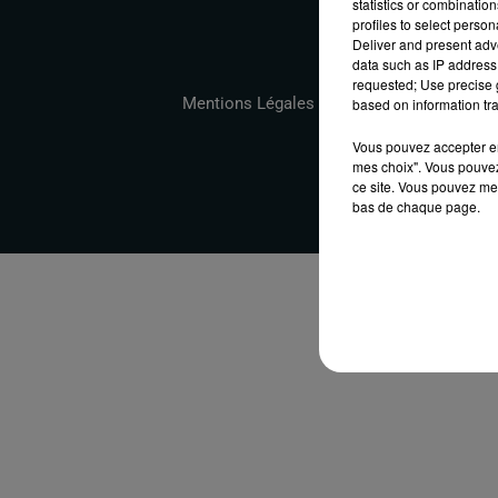
statistics or combinatio
profiles to select person
Deliver and present adv
data such as IP address 
requested; Use precise g
Mentions Légales
Conditions Générales
based on information tra
Vous pouvez accepter en 
mes choix". Vous pouvez
ce site. Vous pouvez met
bas de chaque page.