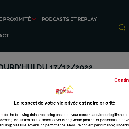
E PROXIMITÉ
PODCASTS ET REPLAY
ACT
JOURD'HUI DU 17/12/2022
Contin
Le respect de votre vie privée est notre priorité
ers
do the following data processing based on your consent and/or our legitimate int
INFO DE PROXIMITÉ
PODCASTS ET REPLAY
RDC
C
device; Use limited data to select advertising; Create profiles for personalised adver
vertising; Measure advertising performance; Measure content performance; Unders