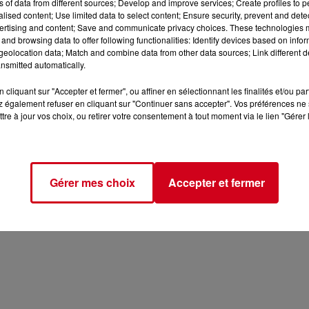
ns of data from different sources; Develop and improve services; Create profiles to 
alised content; Use limited data to select content; Ensure security, prevent and detect
ertising and content; Save and communicate privacy choices. These technologies
and browsing data to offer following functionalities: Identify devices based on infor
eolocation data; Match and combine data from other data sources; Link different de
 d'Utilisation
Politique de Confidentialité
Politique Cookie
nsmitted automatically.
cliquant sur "Accepter et fermer", ou affiner en sélectionnant les finalités et/ou pa
 également refuser en cliquant sur "Continuer sans accepter". Vos préférences ne 
Archives
2026
2025
2024
2023
2022
tre à jour vos choix, ou retirer votre consentement à tout moment via le lien "Gérer 
Gérer mes choix
Accepter et fermer