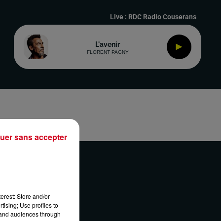
Live :
RDC Radio Couserans
L'avenir
FLORENT PAGNY
uer sans accepter
erest: Store and/or
ONTACT
tising; Use profiles to
tand audiences through