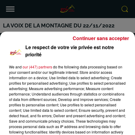
LA VOIX DE LA MONTAGNE DU 22/11/2022
Continuer sans accepter
Le respect de votre vie privée est notre
priorité
VOTRE INFO DE PROXIMITÉ
PODCASTS ET REPLAY
We and
our (447) partners
do the following data processing based on
your consent and/or our legitimate interest: Store and/or access
RDC
CONTACT
information on a device; Use limited data to select advertising; Create
profiles for personalised advertising; Use profiles to select personalised
advertising; Measure advertising performance; Measure content
performance; Understand audiences through statistics or combinations
of data from different sources; Develop and improve services; Create
profiles to personalise content; Use profiles to select personalised
Mentions Légales
Conditions Générales d'Utilisation
content; Use limited data to select content; Ensure security, prevent and
detect fraud, and fix errors; Deliver and present advertising and content;
Save and communicate privacy choices. These technologies may
Politique de Confidentialité
Politique Cookies
process personal data such as IP address and browsing data to offer
following functionalities: Identify devices based on information actively
Gestion des Cookies
Plan du site