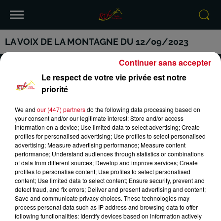
LA VOIX DE LA MONTAGNE DU 12/09/2023
Continuer sans accepter
Le respect de votre vie privée est notre
priorité
VOTRE INFO DE PROXIMITÉ
PODCASTS ET REPLAY
We and
our (447) partners
do the following data processing based on
your consent and/or our legitimate interest: Store and/or access
RDC
CONTACT
information on a device; Use limited data to select advertising; Create
profiles for personalised advertising; Use profiles to select personalised
advertising; Measure advertising performance; Measure content
performance; Understand audiences through statistics or combinations
of data from different sources; Develop and improve services; Create
profiles to personalise content; Use profiles to select personalised
Mentions Légales
Conditions Générales d'Utilisation
content; Use limited data to select content; Ensure security, prevent and
detect fraud, and fix errors; Deliver and present advertising and content;
Save and communicate privacy choices. These technologies may
Politique de Confidentialité
Politique Cookies
process personal data such as IP address and browsing data to offer
following functionalities: Identify devices based on information actively
Gestion des Cookies
Plan du site