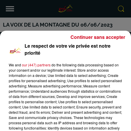
LA VOIX DE LA MONTAGNE DU 06/06/2023
Continuer sans accepter
Le respect de votre vie privée est notre
priorité
VOTRE INFO DE PROXIMITÉ
PODCASTS ET REPLAY
We and
our (447) partners
do the following data processing based on
your consent and/or our legitimate interest: Store and/or access
RDC
CONTACT
information on a device; Use limited data to select advertising; Create
profiles for personalised advertising; Use profiles to select personalised
advertising; Measure advertising performance; Measure content
performance; Understand audiences through statistics or combinations
of data from different sources; Develop and improve services; Create
profiles to personalise content; Use profiles to select personalised
Mentions Légales
Conditions Générales d'Utilisation
content; Use limited data to select content; Ensure security, prevent and
detect fraud, and fix errors; Deliver and present advertising and content;
Save and communicate privacy choices. These technologies may
Politique de Confidentialité
Politique Cookies
process personal data such as IP address and browsing data to offer
following functionalities: Identify devices based on information actively
Gestion des Cookies
Plan du site