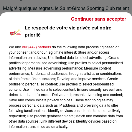
Malgré quelques regrets, le Saint-Girons Sporting Club retient
surtout sa capacité à rester ambitieux et mobilisé jusqu’au
Continuer sans accepter
terme de la saison.
Le respect de votre vie privée est notre
priorité
We and
our (447) partners
do the following data processing based on
your consent and/or our legitimate interest: Store and/or access
information on a device; Use limited data to select advertising; Create
profiles for personalised advertising; Use profiles to select personalised
advertising; Measure advertising performance; Measure content
performance; Understand audiences through statistics or combinations
of data from different sources; Develop and improve services; Create
profiles to personalise content; Use profiles to select personalised
content; Use limited data to select content; Ensure security, prevent and
detect fraud, and fix errors; Deliver and present advertising and content;
Save and communicate privacy choices. These technologies may
process personal data such as IP address and browsing data to offer
following functionalities: Identify devices based on information actively
requested; Use precise geolocation data; Match and combine data from
other data sources; Link different devices; Identify devices based on
information transmitted automatically.