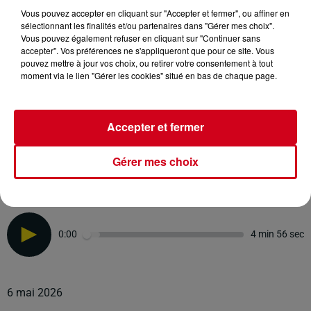
Vous pouvez accepter en cliquant sur "Accepter et fermer", ou affiner en
sélectionnant les finalités et/ou partenaires dans "Gérer mes choix".
Vous pouvez également refuser en cliquant sur "Continuer sans
accepter". Vos préférences ne s'appliqueront que pour ce site. Vous
pouvez mettre à jour vos choix, ou retirer votre consentement à tout
moment via le lien "Gérer les cookies" situé en bas de chaque page.
Accepter et fermer
RDC
infos locales
Gérer mes choix
RDC RADIO COUSERANS
l’intersaison, un chantier essentiel au SGSC
0:00
4 min 56 sec
6 mai 2026