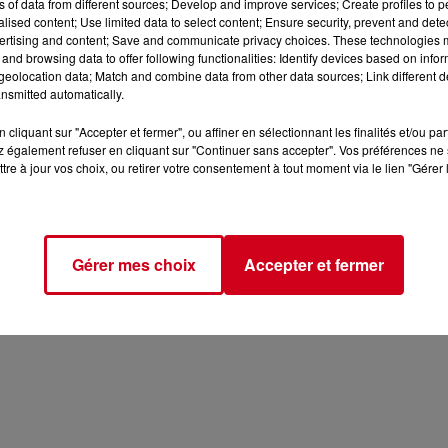
ns of data from different sources; Develop and improve services; Create profiles to 
alised content; Use limited data to select content; Ensure security, prevent and detect
ertising and content; Save and communicate privacy choices. These technologies
and browsing data to offer following functionalities: Identify devices based on infor
eolocation data; Match and combine data from other data sources; Link different de
 d'Utilisation
Politique de Confidentialité
Politique Cookie
nsmitted automatically.
cliquant sur "Accepter et fermer", ou affiner en sélectionnant les finalités et/ou pa
 également refuser en cliquant sur "Continuer sans accepter". Vos préférences ne 
Archives
2026
2025
2024
2023
2022
tre à jour vos choix, ou retirer votre consentement à tout moment via le lien "Gérer 
Gérer mes choix
Accepter et fermer