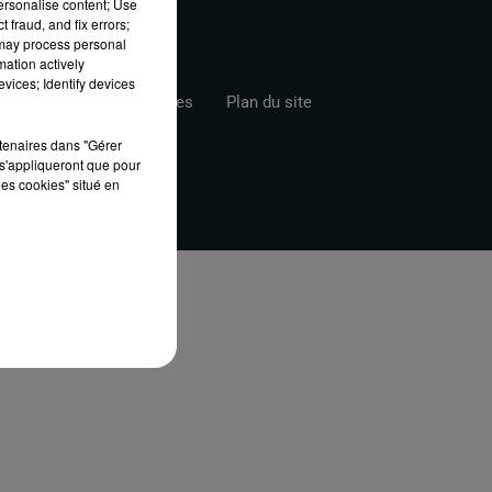
personalise content; Use
 fraud, and fix errors;
 may process personal
mation actively
vices; Identify devices
s
Gestion des Cookies
Plan du site
rtenaires dans "Gérer
s'appliqueront que pour
les cookies" situé en