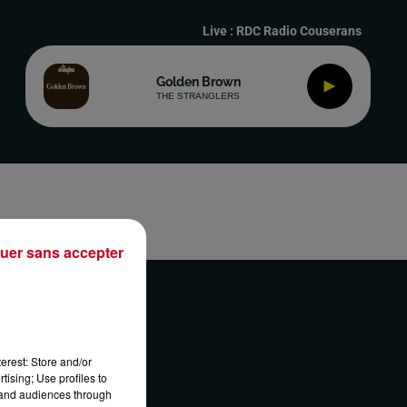
Live :
RDC Radio Couserans
Golden Brown
THE STRANGLERS
uer sans accepter
erest: Store and/or
ONTACT
tising; Use profiles to
tand audiences through