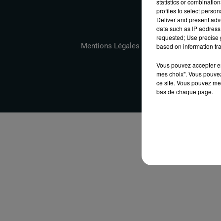
statistics or combinatio
profiles to select person
Deliver and present adv
data such as IP address 
requested; Use precise g
Mentions Légales
Conditions Générales
based on information tra
Vous pouvez accepter en 
mes choix". Vous pouvez
ce site. Vous pouvez met
bas de chaque page.