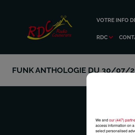
VOTRE INFO D
RDC
CONT
FUNK ANTHOLOGIE DU 30/07/2
We and
our (447) partn
VOTRE 
access information on a 
select personalised ad