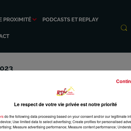
E PROXIMITÉ
PODCASTS ET REPLAY
ACT
023
Contin
Le respect de votre vie privée est notre priorité
ers
do the following data processing based on your consent and/or our legitimate int
INFO DE PROXIMITÉ
PODCASTS ET REPLAY
RDC
C
device; Use limited data to select advertising; Create profiles for personalised adver
vertising; Measure advertising performance; Measure content performance; Unders