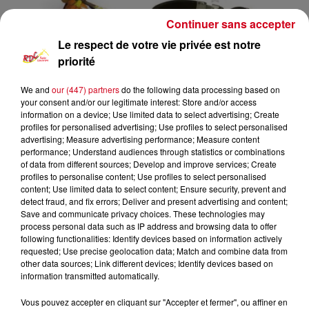
Continuer sans accepter
Le respect de votre vie privée est notre
priorité
We and
our (447) partners
do the following data processing based on
your consent and/or our legitimate interest: Store and/or access
information on a device; Use limited data to select advertising; Create
profiles for personalised advertising; Use profiles to select personalised
advertising; Measure advertising performance; Measure content
Funk Anthologie
RDC
performance; Understand audiences through statistics or combinations
of data from different sources; Develop and improve services; Create
profiles to personalise content; Use profiles to select personalised
RDC
content; Use limited data to select content; Ensure security, prevent and
detect fraud, and fix errors; Deliver and present advertising and content;
Funk Anthologie
Save and communicate privacy choices. These technologies may
process personal data such as IP address and browsing data to offer
following functionalities: Identify devices based on information actively
0:00
5 sec
requested; Use precise geolocation data; Match and combine data from
other data sources; Link different devices; Identify devices based on
information transmitted automatically.
25 février 2024 - 5 sec
Vous pouvez accepter en cliquant sur "Accepter et fermer", ou affiner en