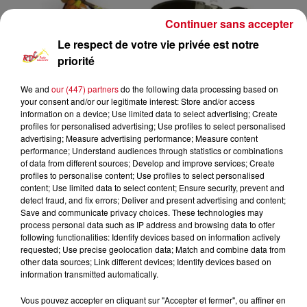
Continuer sans accepter
Le respect de votre vie privée est notre
priorité
We and
our (447) partners
do the following data processing based on
your consent and/or our legitimate interest: Store and/or access
information on a device; Use limited data to select advertising; Create
profiles for personalised advertising; Use profiles to select personalised
advertising; Measure advertising performance; Measure content
Funk Anthologie
RDC
performance; Understand audiences through statistics or combinations
of data from different sources; Develop and improve services; Create
profiles to personalise content; Use profiles to select personalised
RDC
content; Use limited data to select content; Ensure security, prevent and
detect fraud, and fix errors; Deliver and present advertising and content;
Funk Anthologie
Save and communicate privacy choices. These technologies may
process personal data such as IP address and browsing data to offer
following functionalities: Identify devices based on information actively
0:00
5 sec
requested; Use precise geolocation data; Match and combine data from
other data sources; Link different devices; Identify devices based on
information transmitted automatically.
21 avril 2024 - 5 sec
Vous pouvez accepter en cliquant sur "Accepter et fermer", ou affiner en