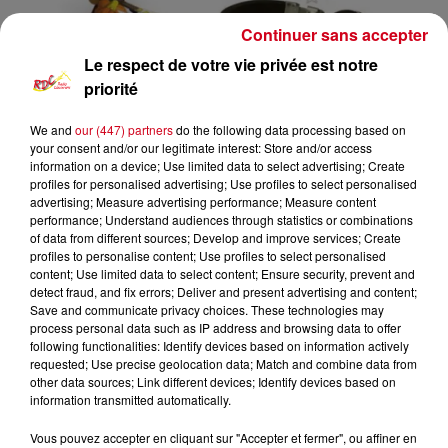
Continuer sans accepter
Le respect de votre vie privée est notre
priorité
We and
our (447) partners
do the following data processing based on
your consent and/or our legitimate interest: Store and/or access
information on a device; Use limited data to select advertising; Create
profiles for personalised advertising; Use profiles to select personalised
advertising; Measure advertising performance; Measure content
Funk Anthologie
RDC
performance; Understand audiences through statistics or combinations
of data from different sources; Develop and improve services; Create
profiles to personalise content; Use profiles to select personalised
RDC
content; Use limited data to select content; Ensure security, prevent and
detect fraud, and fix errors; Deliver and present advertising and content;
Funk Anthologie
Save and communicate privacy choices. These technologies may
process personal data such as IP address and browsing data to offer
following functionalities: Identify devices based on information actively
0:00
5 sec
requested; Use precise geolocation data; Match and combine data from
other data sources; Link different devices; Identify devices based on
information transmitted automatically.
5 novembre 2023 - 5 sec
Vous pouvez accepter en cliquant sur "Accepter et fermer", ou affiner en