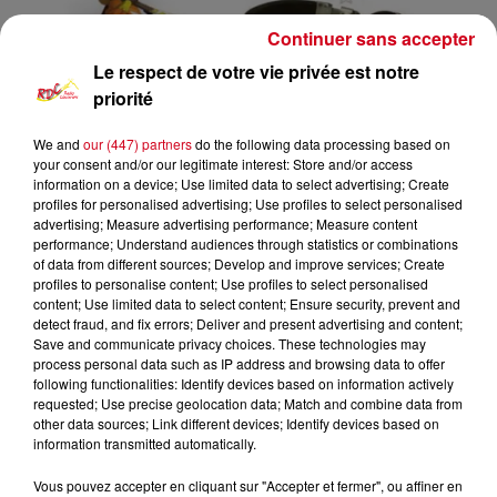
Continuer sans accepter
Le respect de votre vie privée est notre
priorité
We and
our (447) partners
do the following data processing based on
your consent and/or our legitimate interest: Store and/or access
information on a device; Use limited data to select advertising; Create
profiles for personalised advertising; Use profiles to select personalised
advertising; Measure advertising performance; Measure content
Funk Anthologie
RDC
performance; Understand audiences through statistics or combinations
of data from different sources; Develop and improve services; Create
profiles to personalise content; Use profiles to select personalised
RDC
content; Use limited data to select content; Ensure security, prevent and
detect fraud, and fix errors; Deliver and present advertising and content;
Funk Anthologie
Save and communicate privacy choices. These technologies may
process personal data such as IP address and browsing data to offer
following functionalities: Identify devices based on information actively
0:00
5 sec
requested; Use precise geolocation data; Match and combine data from
other data sources; Link different devices; Identify devices based on
information transmitted automatically.
3 mars 2024 - 5 sec
Vous pouvez accepter en cliquant sur "Accepter et fermer", ou affiner en