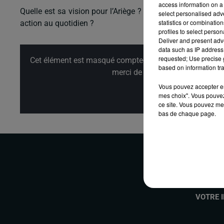
access information on a 
Quelle est sa vision pour l’Ariège ? Quels sont les défis à 
select personalised ad
statistics or combinatio
action au quotidien ?
profiles to select person
Deliver and present adv
data such as IP address 
requested; Use precise g
Cet élément est masqué compte-tenu du refus du dépôt d
based on information tra
merci de nous donner votre acco
Vous pouvez accepter en 
mes choix". Vous pouvez
Affi
ce site. Vous pouvez met
bas de chaque page.
VOTRE 