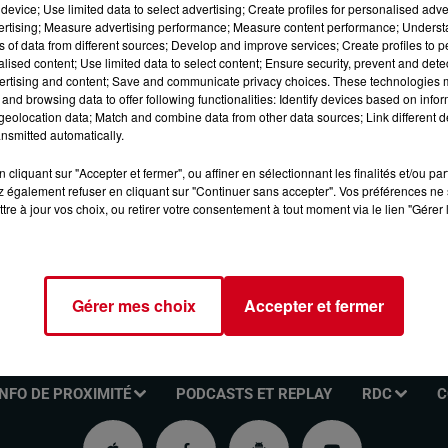
device; Use limited data to select advertising; Create profiles for personalised adver
relever, les arbitrages à opérer, et les convictions qui orientent 
vertising; Measure advertising performance; Measure content performance; Unders
ns of data from different sources; Develop and improve services; Create profiles to 
alised content; Use limited data to select content; Ensure security, prevent and detect
ertising and content; Save and communicate privacy choices. These technologies
and browsing data to offer following functionalities: Identify devices based on infor
eolocation data; Match and combine data from other data sources; Link different de
e cookies que vous avez exprimé. Si vous souhaitez l'afficher,
nsmitted automatically.
rd en cliquant sur le bouton ci-dessous.
cliquant sur "Accepter et fermer", ou affiner en sélectionnant les finalités et/ou pa
 également refuser en cliquant sur "Continuer sans accepter". Vos préférences ne 
cher l'élément
tre à jour vos choix, ou retirer votre consentement à tout moment via le lien "Gérer 
Gérer mes choix
Accepter et fermer
INFO DE PROXIMITÉ
PODCASTS ET REPLAY
RDC
C