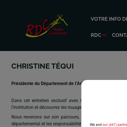
VOTRE INFO D
RDC
CONT
CHRISTINE TÉQUI
Présidente du Département de l’Ariège, Conseillère dép
Dans cet entretien exclusif avec Christine Téqui, Prési
l’institution et découvrez les rouages concrets de la gou
Nous revenons sur son parcours, son engagement au servic
départemental et les responsabilités majeures qui incomb
We and
our (447) partn