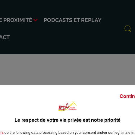
E PROXIMITÉ
PODCASTS ET REPLAY
ACT
artementale, membre d’Avenir Ariège
Contin
dente du Département de l’Ariège, plongez dans les coulisses
vernance départementale.
Le respect de votre vie privée est notre priorité
e du territoire, ainsi que sur le rôle stratégique du conseil
ent à une présidente.
ers
do the following data processing based on your consent and/or our legitimate int