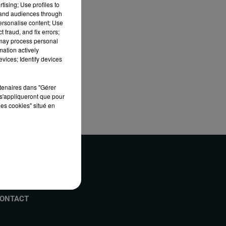
tising; Use profiles to
son
tand audiences through
personalise content; Use
 fraud, and fix errors;
 may process personal
mation actively
vices; Identify devices
rtenaires dans "Gérer
s'appliqueront que pour
les cookies" situé en
ONTACT