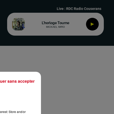
Live :
RDC Radio Couserans
L'horloge Tourne
MICKAEL MIRO
uer sans accepter
 de
ler
erest: Store and/or