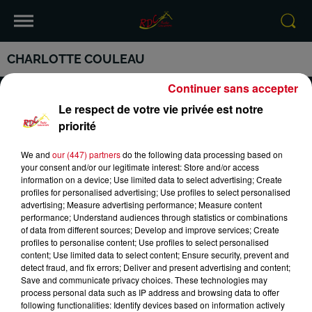
CHARLOTTE COULEAU
Continuer sans accepter
Le respect de votre vie privée est notre
priorité
VOTRE INFO DE PROXIMITÉ
PODCASTS ET REPLAY
We and
our (447) partners
do the following data processing based on
your consent and/or our legitimate interest: Store and/or access
RDC
CONTACT
information on a device; Use limited data to select advertising; Create
profiles for personalised advertising; Use profiles to select personalised
advertising; Measure advertising performance; Measure content
performance; Understand audiences through statistics or combinations
of data from different sources; Develop and improve services; Create
profiles to personalise content; Use profiles to select personalised
Mentions Légales
Conditions Générales d'Utilisation
content; Use limited data to select content; Ensure security, prevent and
detect fraud, and fix errors; Deliver and present advertising and content;
Save and communicate privacy choices. These technologies may
Politique de Confidentialité
Politique Cookies
process personal data such as IP address and browsing data to offer
following functionalities: Identify devices based on information actively
Gestion des Cookies
Plan du site