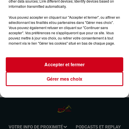
other data sources; Link different devices; Identify devices based on
23 février 2025 - 49 min 48 sec
information transmitted automatically.
CES ANNÉES LÀ DU 23/02/2025
Vous pouvez accepter en cliquant sur "Accepter et fermer", ou affiner en
sélectionnant les finalités et/ou partenaires dans "Gérer mes choix".
Vous pouvez également refuser en cliquant sur "Continuer sans
accepter". Vos préférences ne s'appliqueront que pour ce site. Vous
Tous les dimanches de 10H à 11H sur RDC RADIO
pouvez mettre à jour vos choix, ou retirer votre consentement à tout
COUSERANS, retrouvez l’histoire de vos titres préférés des
moment via le lien "Gérer les cookies" situé en bas de chaque page.
années 60, 70, 80 et 90 présentée par Daniel PYRENE
Accepter et fermer
Gérer mes choix
VOTRE INFO DE PROXIMITÉ
PODCASTS ET REPLAY