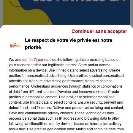
Continuer sans accepter
Le respect de votre vie privée est notre
priorité
We and
our (447) partners
do the following data processing based on
Podcasts
RDC
Radio Couserans
your consent and/or our legitimate interest: Store and/or access
information on a device; Use limited data to select advertising; Create
Ces années là
profiles for personalised advertising; Use profiles to select personalised
advertising; Measure advertising performance; Measure content
performance; Understand audiences through statistics or combinations
RDC
of data from different sources; Develop and improve services; Create
profiles to personalise content; Use profiles to select personalised
Ces années là
content; Use limited data to select content; Ensure security, prevent and
detect fraud, and fix errors; Deliver and present advertising and content;
Save and communicate privacy choices. These technologies may
0:00
49 min 48 sec
process personal data such as IP address and browsing data to offer
following functionalities: Identify devices based on information actively
requested; Use precise geolocation data; Match and combine data from