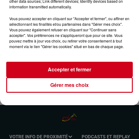
other data sources; Link different devices; Identify devices based on
18 mai 2025 - 43 min 8 sec
information transmitted automatically.
CES ANNÉES LÀ DU 18/05/2025
Vous pouvez accepter en cliquant sur "Accepter et fermer", ou affiner en
sélectionnant les finalités et/ou partenaires dans "Gérer mes choix".
Vous pouvez également refuser en cliquant sur "Continuer sans
accepter". Vos préférences ne s'appliqueront que pour ce site. Vous
Tous les dimanches de 10H à 11H sur RDC RADIO
pouvez mettre à jour vos choix, ou retirer votre consentement à tout
COUSERANS, retrouvez l’histoire de vos titres préférés des
moment via le lien "Gérer les cookies" situé en bas de chaque page.
années 60, 70, 80 et 90 présentée par Daniel PYRENE
Accepter et fermer
Gérer mes choix
VOTRE INFO DE PROXIMITÉ
PODCASTS ET REPLAY