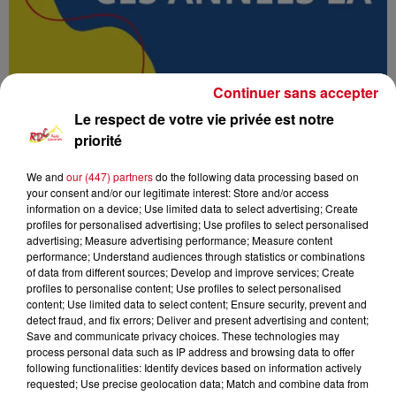
Continuer sans accepter
Le respect de votre vie privée est notre
priorité
We and
our (447) partners
do the following data processing based on
Podcasts
RDC
Radio Couserans
your consent and/or our legitimate interest: Store and/or access
information on a device; Use limited data to select advertising; Create
Ces années là
profiles for personalised advertising; Use profiles to select personalised
advertising; Measure advertising performance; Measure content
performance; Understand audiences through statistics or combinations
RDC
of data from different sources; Develop and improve services; Create
profiles to personalise content; Use profiles to select personalised
Ces années là
content; Use limited data to select content; Ensure security, prevent and
detect fraud, and fix errors; Deliver and present advertising and content;
Save and communicate privacy choices. These technologies may
0:00
43 min 8 sec
process personal data such as IP address and browsing data to offer
following functionalities: Identify devices based on information actively
requested; Use precise geolocation data; Match and combine data from