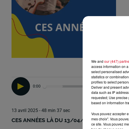
We and
our (447) partn
access information on a 
select personalised ad
statistics or combinatio
profiles to select person
0:00
Deliver and present adv
data such as IP address 
requested; Use precise g
based on information tra
13 avril 2025 - 48 min 37 sec
Vous pouvez accepter en 
mes choix". Vous pouvez
CES ANNÉES LÀ DU 13/04/2025
ce site. Vous pouvez met