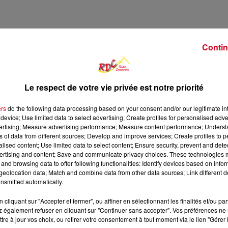
Contin
Le respect de votre vie privée est notre priorité
ers
do the following data processing based on your consent and/or our legitimate int
device; Use limited data to select advertising; Create profiles for personalised adver
vertising; Measure advertising performance; Measure content performance; Unders
ns of data from different sources; Develop and improve services; Create profiles to 
alised content; Use limited data to select content; Ensure security, prevent and detect
48 min 37 
ertising and content; Save and communicate privacy choices. These technologies
and browsing data to offer following functionalities: Identify devices based on infor
eolocation data; Match and combine data from other data sources; Link different de
nsmitted automatically.
cliquant sur "Accepter et fermer", ou affiner en sélectionnant les finalités et/ou pa
 également refuser en cliquant sur "Continuer sans accepter". Vos préférences ne 
tre à jour vos choix, ou retirer votre consentement à tout moment via le lien "Gérer 