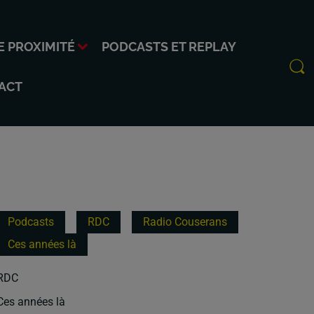
E PROXIMITÉ
PODCASTS ET REPLAY
ACT
Podcasts
RDC
Radio Couserans
Ces années là
RDC
Ces années là