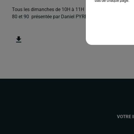
bas de chaque page.
Tous les dimanches de 10H à 11H sur RDC RADIO COUSERANS
80 et 90 présentée par Daniel PYRENE
VOTRE 