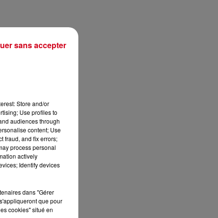
uer sans accepter
erest: Store and/or
tising; Use profiles to
tand audiences through
personalise content; Use
 fraud, and fix errors;
sec
 may process personal
mation actively
vices; Identify devices
rtenaires dans "Gérer
s'appliqueront que pour
les cookies" situé en