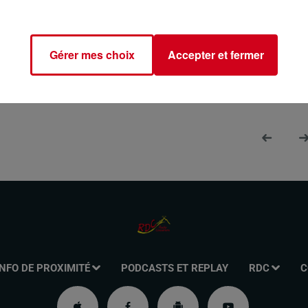
, retrouvez l’histoire de vos titres préférés des années 60, 7
Gérer mes choix
Accepter et fermer
INFO DE PROXIMITÉ
PODCASTS ET REPLAY
RDC
C