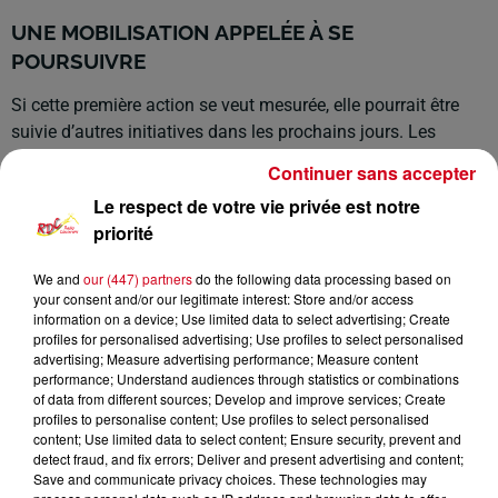
UNE MOBILISATION APPELÉE À SE
POURSUIVRE
Si cette première action se veut mesurée, elle pourrait être
suivie d’autres initiatives dans les prochains jours. Les
agriculteurs affirment vouloir maintenir la pression tout en
Continuer sans accepter
évitant de pénaliser la population.
Le respect de votre vie privée est notre
« Nous sommes conscients que tout le monde est dans le
priorité
même bateau. Mais une chose est certaine : nous ne
crèverons pas sans rien faire », conclut Sébastien Durand.
We and
our (447) partners
do the following data processing based on
your consent and/or our legitimate interest: Store and/or access
information on a device; Use limited data to select advertising; Create
profiles for personalised advertising; Use profiles to select personalised
advertising; Measure advertising performance; Measure content
performance; Understand audiences through statistics or combinations
of data from different sources; Develop and improve services; Create
profiles to personalise content; Use profiles to select personalised
content; Use limited data to select content; Ensure security, prevent and
detect fraud, and fix errors; Deliver and present advertising and content;
Save and communicate privacy choices. These technologies may